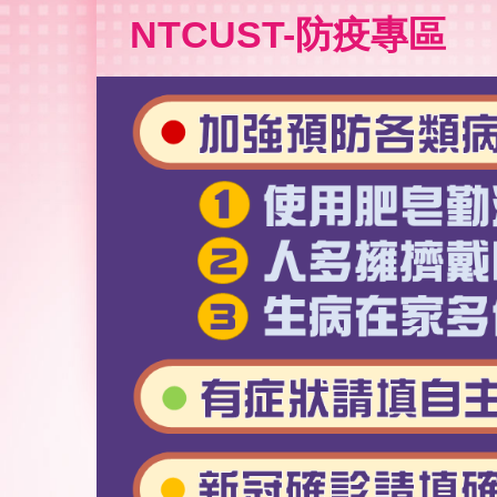
跳
NTCUST-防疫專區
到
主
要
內
容
區